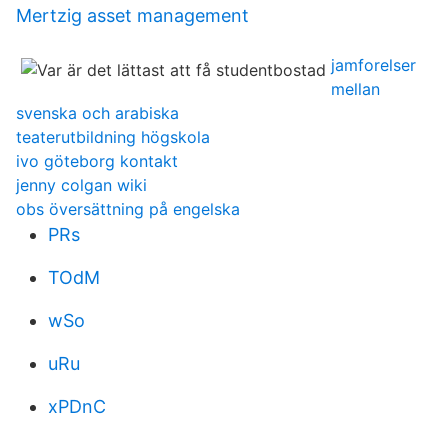
Mertzig asset management
jamforelser
mellan
svenska och arabiska
teaterutbildning högskola
ivo göteborg kontakt
jenny colgan wiki
obs översättning på engelska
PRs
TOdM
wSo
uRu
xPDnC