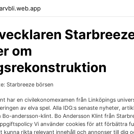
arvbli.web.app
vecklaren Starbreez
er om
gsrekonstruktion
e: Starbreeze börsen
nt har en civilekonomexamen från Linköpings univers
eringen av elva spel. Alla IDG:s senaste nyheter, artik
o-andersson-klint. Bo Andersson Klint från Starbre
ppgiftspolicy Vi använder cookies för att förbättra f
tt kunna rikta relevant innehåll och annonser till dig o