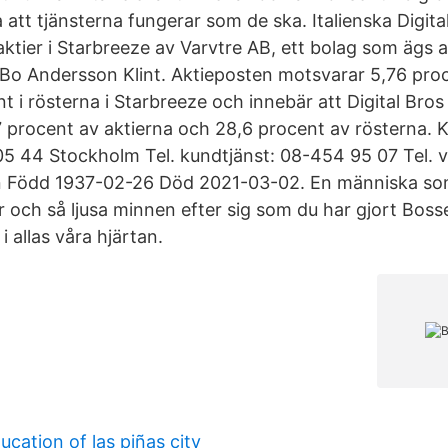
 att tjänsterna fungerar som de ska. Italienska Digita
aktier i Starbreeze av Varvtre AB, ett bolag som ägs a
Bo Andersson Klint. Aktieposten motsvarar 5,76 proc
 i rösterna i Starbreeze och innebär att Digital Bros 
7 procent av aktierna och 28,6 procent av rösterna
105 44 Stockholm Tel. kundtjänst: 08-454 95 07 Tel. 
 Född 1937-02-26 Död 2021-03-02. En människa so
r och så ljusa minnen efter sig som du har gjort Bos
 i allas våra hjärtan.
cation of las piñas city