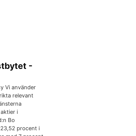
tbytet -
cy Vi använder
rikta relevant
jänsterna
aktier i
d:n Bo
 23,52 procent i