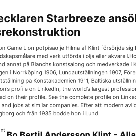
ecklaren Starbreeze ansö
srekonstruktion
n Game Lion potpisao je Hilma af Klint försörjde sig
dskapsmålare med verk utförda i olja eller akvarell.Ho
land annat på Blanchs konstsalong och medverkade i 
ingen i Norrköping 1906, Lundautställningen 1907, Fö
ställning på Konstakademien 1911, Baltiska utställni
n’s profile on LinkedIn, the world’s largest professi
ted on their profile. See the complete profile on Link
and jobs at similar companies. Efter att modern avlid
singborg och från 1935 bodde hon i Lund.
Bo Bertil Andersson Klint - All