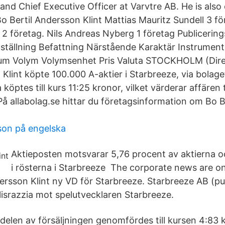
and Chief Executive Officer at Varvtre AB. He is also
o Bertil Andersson Klint Mattias Mauritz Sundell 3 fö
 2 företag. Nils Andreas Nyberg 1 företag Publicerin
 ställning Befattning Närstående Karaktär Instrumen
um Volym Volymsenhet Pris Valuta STOCKHOLM (Dire
Klint köpte 100.000 A-aktier i Starbreeze, via bolage
köptes till kurs 11:25 kronor, vilket värderar affären ti
 På allabolag.se hittar du företagsinformation om Bo 
son på engelska
Aktieposten motsvarar 5,76 procent av aktierna 
i rösterna i Starbreeze The corporate news are onl
rsson Klint ny VD för Starbreeze. Starbreeze AB (publ
lisrazzia mot spelutvecklaren Starbreeze.
 delen av försäljningen genomfördes till kursen 4:83 k