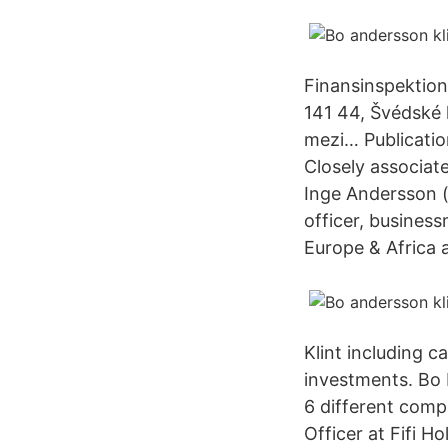
Finansinspektion
141 44, Švédské k
mezi… Publication
Closely associat
Inge Andersson (
officer, business
Europe & Africa 
Klint including c
investments. Bo 
6 different comp
Officer at Fifi H