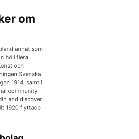
ker om
 bland annat som
n höll flera
Konst och
reningen Svenska
ngen 1914, samt i
onal community.
edIn and discover
it 1920 flyttade
abolag