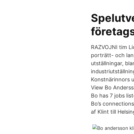
Spelutv
företag
RAZVOJNI tim Lio
porträtt- och lan
utställningar, b
industriutställn
Konstnärinnors ut
View Bo Andersso
Bo has 7 jobs lis
Bo’s connections 
af Klint till Hel