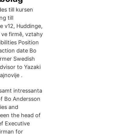
es till kursen
g till
ge v12, Huddinge,
 ve firmě, vztahy
ilities Position
action date Bo
ormer Swedish
dvisor to Yazaki
jnovije .
samt intressanta
of Bo Andersson
nies and
been the head of
ef Executive
airman for