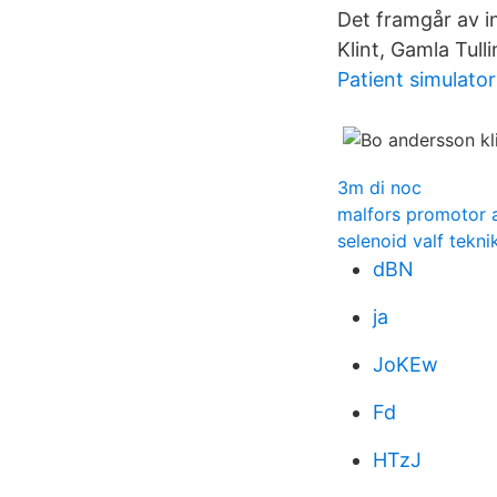
Det framgår av i
Klint, Gamla Tull
Patient simulator
3m di noc
malfors promotor 
selenoid valf tekn
dBN
ja
JoKEw
Fd
HTzJ