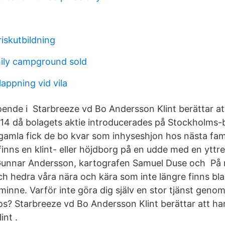
riskutbildning
ily campground sold
lappning vid vila
oende i Starbreeze vd Bo Andersson Klint berättar at
014 då bolagets aktie introducerades på Stockholms-
gamla fick de bo kvar som inhyseshjon hos nästa fami
inns en klint- eller höjdborg på en udde med en yttre
unnar Andersson, kartografen Samuel Duse och På
h hedra våra nära och kära som inte längre finns bla
t minne. Varför inte göra dig själv en stor tjänst genom
os? Starbreeze vd Bo Andersson Klint berättar att han
int .