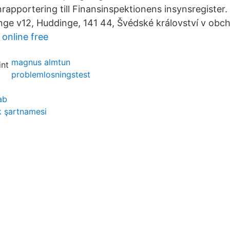
nrapportering till Finansinspektionens insynsregister
inge v12, Huddinge, 141 44, Švédské království v obch
 online free
magnus almtun
problemlosningstest
ab
ik şartnamesi