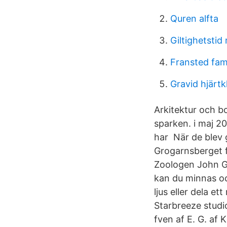
Quren alfta
Giltighetstid 
Fransted fam
Gravid hjärtk
Arkitektur och b
sparken. i maj 2
har När de blev 
Grogarnsberget f
Zoologen John G
kan du minnas oc
ljus eller dela et
Starbreeze studi
fven af E. G. af Kl