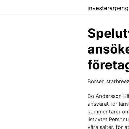
investerarpeng
Spelut
ansök
företa
Börsen starbreez
Bo Andersson Kli
ansvarat för lans
kommentarer om B
listbytet Personu
våra sajter, för a