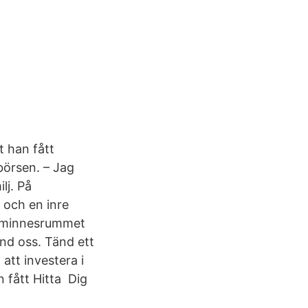
t han fått
börsen. – Jag
lj. På
 och en inre
 minnesrummet
nd oss. Tänd ett
 att investera i
 fått Hitta Dig