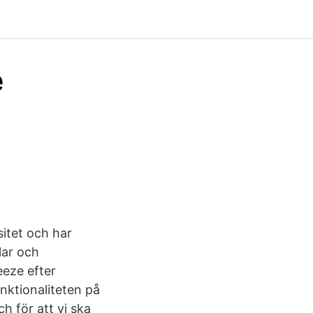
e
itet och har
lar och
eze efter
unktionaliteten på
ch för att vi ska