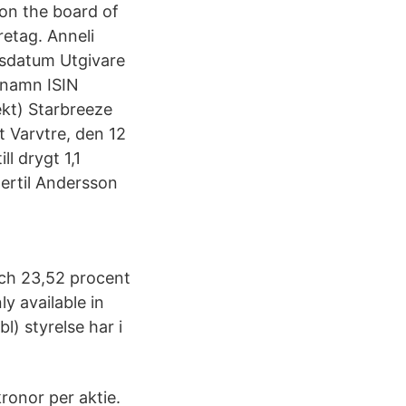
 on the board of
retag. Anneli
gsdatum Utgivare
tnamn ISIN
kt) Starbreeze
t Varvtre, den 12
ll drygt 1,1
Bertil Andersson
och 23,52 procent
y available in
) styrelse har i
ronor per aktie.