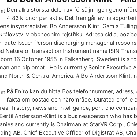
Den allra största delen av försäljningen genomförd
4:83 kronor per aktie. Det framgår av inrapporterin
ens insynsregister. Bo Andersson Klint, Gamla Tullin
rálovství v obchodním rejstříku. Adresa sídla, pozice
 date Issuer Person discharging managerial responsib
ed Nature of transaction Instrument name ISIN Trans
born 16 October 1955 in Falkenberg, Sweden) is a f
man and diplomat.. He is currently Senior Executive A
and North & Central America. # Bo Andersson Klint. na
På Eniro kan du hitta Bos telefonnummer, adress, 
fakta om bostad och närområde. Curated profile 
areer history, news and intelligence, portfolio compa
Bertil Andersson-Klint is a businessperson who has 
anies and currently is Chairman at StarVR Corp., Chi
olding AB, Chief Executive Officer of Digistrat AB, Ch