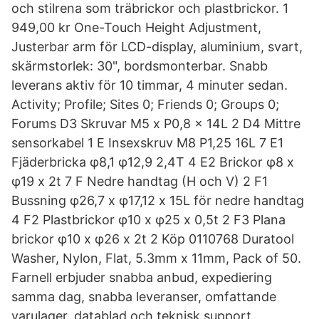
och stilrena som träbrickor och plastbrickor. 1
949,00 kr One-Touch Height Adjustment,
Justerbar arm för LCD-display, aluminium, svart,
skärmstorlek: 30", bordsmonterbar. Snabb
leverans aktiv för 10 timmar, 4 minuter sedan.
Activity; Profile; Sites 0; Friends 0; Groups 0;
Forums D3 Skruvar M5 x P0,8 x 14L 2 D4 Mittre
sensorkabel 1 E Insexskruv M8 P1,25 16L 7 E1
Fjäderbricka φ8,1 φ12,9 2,4T 4 E2 Brickor φ8 x
φ19 x 2t 7 F Nedre handtag (H och V) 2 F1
Bussning φ26,7 x φ17,12 x 15L för nedre handtag
4 F2 Plastbrickor φ10 x φ25 x 0,5t 2 F3 Plana
brickor φ10 x φ26 x 2t 2 Köp 0110768 Duratool
Washer, Nylon, Flat, 5.3mm x 11mm, Pack of 50.
Farnell erbjuder snabba anbud, expediering
samma dag, snabba leveranser, omfattande
varulager, datablad och teknisk support.