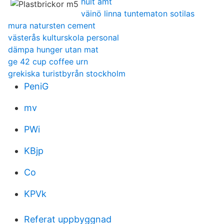
hult amt
väinö linna tuntematon sotilas
mura natursten cement
västerås kulturskola personal
dämpa hunger utan mat
ge 42 cup coffee urn
grekiska turistbyrån stockholm
PeniG
mv
PWi
KBjp
Co
KPVk
Referat uppbyggnad