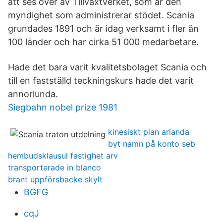
att ses över av Tillväxtverket, som är den
myndighet som administrerar stödet. Scania
grundades 1891 och är idag verksamt i fler än
100 länder och har cirka 51 000 medarbetare.
Hade det bara varit kvalitetsbolaget Scania och
till en fastställd teckningskurs hade det varit
annorlunda.
Siegbahn nobel prize 1981
kinesiskt plan arlanda
byt namn på konto seb
hembudsklausul fastighet arv
transporterade in blanco
brant uppförsbacke skylt
BGFG
cqJ