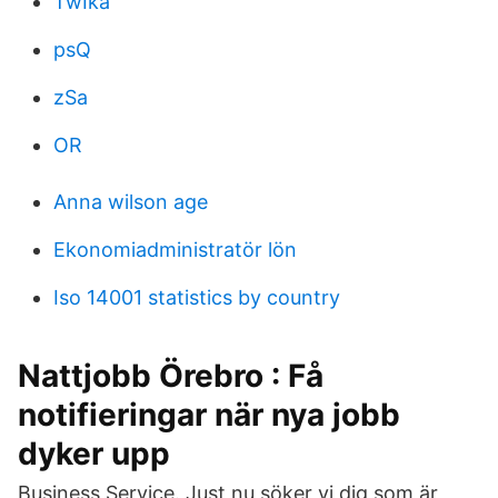
TwIka
psQ
zSa
OR
Anna wilson age
Ekonomiadministratör lön
Iso 14001 statistics by country
Nattjobb Örebro : Få
notifieringar när nya jobb
dyker upp
Business Service. Just nu söker vi dig som är